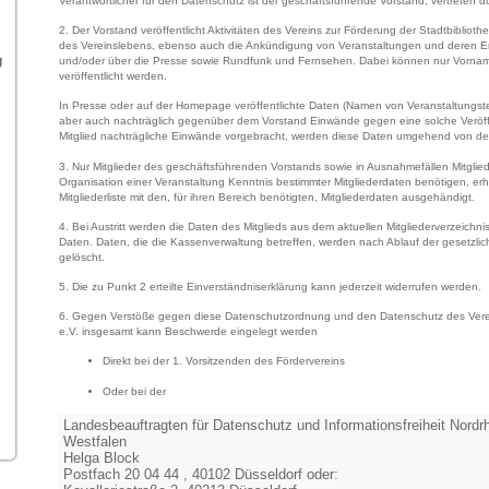
Verantwortlicher für den Datenschutz ist der geschäftsführende Vorstand, vertreten du
2. Der Vorstand veröffentlicht Aktivitäten des Vereins zur Förderung der Stadtbibli
des Vereinslebens, ebenso auch die Ankündigung von Veranstaltungen und deren Erg
g
und/oder über die Presse sowie Rundfunk und Fernsehen. Dabei können nur Vornam
veröffentlicht werden.
In Presse oder auf der Homepage veröffentlichte Daten (Namen von Veranstaltungstei
aber auch nachträglich gegenüber dem Vorstand Einwände gegen eine solche Veröffe
Mitglied nachträgliche Einwände vorgebracht, werden diese Daten umgehend von de
3. Nur Mitglieder des geschäftsführenden Vorstands sowie in Ausnahmefällen Mitgliede
Organisation einer Veranstaltung Kenntnis bestimmter Mitgliederdaten benötigen, er
Mitgliederliste mit den, für ihren Bereich benötigten, Mitgliederdaten ausgehändigt.
4. Bei Austritt werden die Daten des Mitglieds aus dem aktuellen Mitgliederverzeichnis
Daten. Daten, die die Kassenverwaltung betreffen, werden nach Ablauf der gesetzli
gelöscht.
5. Die zu Punkt 2 erteilte Einverständniserklärung kann jederzeit widerrufen werden.
6. Gegen Verstöße gegen diese Datenschutzordnung und den Datenschutz des Verein
e.V. insgesamt kann Beschwerde eingelegt werden
Direkt bei der 1. Vorsitzenden des Fördervereins
Oder bei der
Landesbeauftragten für Datenschutz und Informationsfreiheit Nordrh
Westfalen
Helga Block
Postfach 20 04 44 , 40102 Düsseldorf oder: