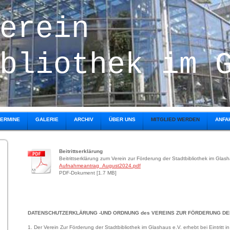
verein
bliothek im 
TERMINE
GALERIE
ARCHIV
ÜBER UNS
MITGLIED WERDEN
ANFA
Beitrittserklärung
Beitrittserklärung zum Verein zur Förderung der Stadtbibliothek im Glash
Aufnahmeantrag_August2024.pdf
PDF-Dokument [1.7 MB]
DATENSCHUTZERKLÄRUNG -UND ORDNUNG des VEREINS ZUR FÖRDERUNG DER 
1. Der
Verein Zur Förderung der Stadtbibliothek im Glashaus e.V. erhebt
bei Eintritt 