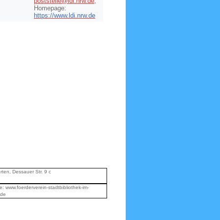
poststelle@ldi.nrw.de
;
Homepage:
https://www.ldi.nrw.de
ten, Dessauer Str. 9 c
 www.foerderverein-stadtbibliothek-im-
.de