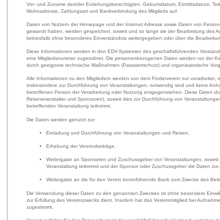
Vor- und Zuname des/der Erziehungsberechtigten, Geburtsdatum, Eintrittsdatum, T
Wohnadresse, Zahlungsart und Bankverbindung des Mitglieds auf.
Daten von Nutzern der Homepage und der Internet Adresse sowie Daten von Persone
gewandt haben, werden gespeichert, soweit und so lange sie der Bearbeitung des 
keinesfalls ohne besonderes Einverständnis weitergegeben oder über die Bearbeitun
Diese Informationen werden in den EDV-Systemen des geschäftsführenden Vorstande
eine Mitgliedsnummer zugeordnet. Die personenbezogenen Daten werden vor der Ken
durch geeignete technische Maßnahmen (Passwortschutz) und organisatorische Vor
Alle Informationen zu den Mitgliedern werden von dem Förderverein nur verarbeitet
insbesondere zur Durchführung von Veranstaltungen, notwendig sind und keine Anha
betroffenen Person der Verarbeitung oder Nutzung entgegenstehen. Diese Daten dür
Reiseveranstalter und Sponsoren), soweit dies zur Durchführung von Veranstaltungen
betreffenden Veranstaltung teilnimmt.
Die Daten werden genutzt zur:
Einladung und Durchführung von Veranstaltungen und Reisen,
Erhebung der Vereinsbeiträge,
Weitergabe an Sponsoren und Zuschussgeber von Veranstaltungen, soweit d
Veranstaltung teilnimmt und der Sponsor oder Zuschussgeber die Daten zur
Weitergabe an die für den Verein kontoführende Bank zum Zwecke des Beit
Die Verwendung dieser Daten zu den genannten Zwecken ist ohne besondere Einwill
zur Erfüllung des Vereinszwecks dient. Insofern hat das Vereinsmitglied bei Aufna
zugestimmt.