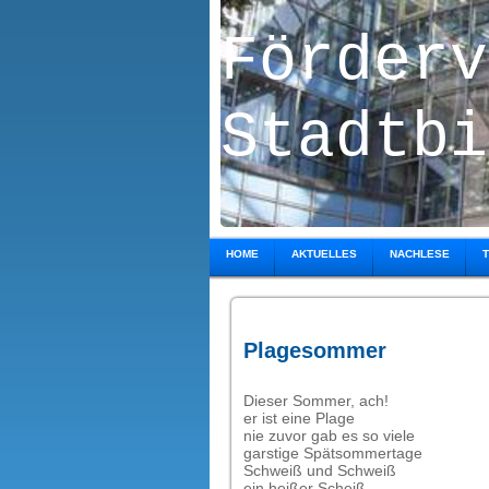
Förder
Stadtbi
HOME
AKTUELLES
NACHLESE
Plagesommer
Dieser Sommer, ach!
er ist eine Plage
nie zuvor gab es so viele
garstige Spätsommertage
Schweiß und Schweiß
ein heißer Scheiß