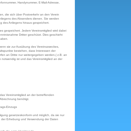
elefonnummer, Handynummer, E-Mail-Adresse,
n, die sich über Postverkehr an den Verein
Anliegens des Absenders dienen. Sie werden
g des Anliegens hinaus gespeichert.
s gespeichert. Jedem Vereinsmitglied wird dabei
ntnisnahme Dritter geschützt. Dies geschieht
gaben.
, wenn sie zur Ausübung des Vereinszweckes,
ltspunkte bestehen, dass Interessen der
fen an Dritte nur weitergegeben werden,( z.B. an
 notwendig ist und das Vereinsmitglied an der
as Vereinsmitglied an der betreffenden
 Abrechnung benötigt.
rags-Einzugs
igung gesetzeskonform und möglich, da sie nur
hme der Erhebung und Verwendung der Daten