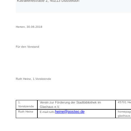
Kavalleriestraße 2, 40213 Düsseldorf
Herten, 30.06.2018
Für den Vorstand
Ruth Heine, 1.Vorsitzende
1.
Verein zur Förderung der Stadtbibliothek im
45701 Her
Vorsitzende
Glashaus e.V.
heine@posteo.de
Ruth Heine
homepage:
E-mail:ruth-
glashaus