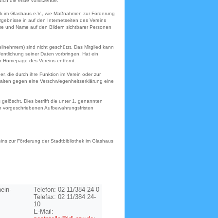
rch die erste Vorsitzende.
othek im Glashaus e.V., wie Maßnahmen zur Förderung
ebnisse in auf den Internetseiten des Vereins
e und Name auf den Bildern sichtbarer Personen
lnehmern) sind nicht geschützt. Das Mitglied kann
ntlichung seiner Daten vorbringen. Hat ein
r Homepage des Vereins entfernt.
r, die durch ihre Funktion im Verein oder zur
halten gegen eine Verschwiegenheitserklärung eine
 gelöscht. Dies betrifft die unter 1. genannten
ch vorgeschriebenen Aufbewahrungsfristen
s zur Förderung der Stadtbibliothek im Glashaus
ein-
Telefon: 02 11/384 24-0
Telefax: 02 11/384 24-
10
E-Mail: